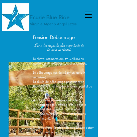
Ecurie Blue Ride
Virginie Atger & Angel Lazes
Pension Débourrage
L’une des étapes la plus importante de
la vie d’un cheval.
Le cheval est monté aux trois allures en
carrière et en extérieur, seul et en groupe.
Le débourrage est réalisé sur un mois (4
semaines).
La durée du débourrage peut varier en
fonction de la nature de chaque cheval et de
vos attentes.​
Association de plusieurs méthodes :
- l’approche dite « éthologique » pour la
désensibilisation et le travail à pied
- l’approche classique pour les bases du
travail monté.
S'il le souhaite, le propriétaire peut être acteur
dans la démarche.